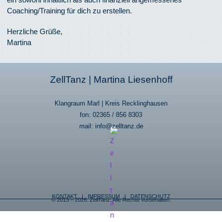
Coaching/Training für dich zu erstellen.
Herzliche Grüße,
Martina
ZellTanz | Martina Liesenhoff
Klangraum Marl | Kreis Recklinghausen
fon: 02365 / 856 8303
mail: info@zelltanz.de
KONTAKT
|
IMPRESSUM
|
DATENSCHUTZ
© 2013 – 2026. ZellTanz. Alle Rechte vorbehalten.